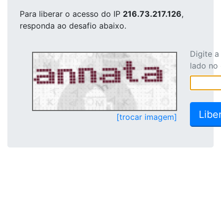
Para liberar o acesso
do IP
216.73.217.126
,
responda ao desafio abaixo.
Digite 
lado no
[trocar imagem]